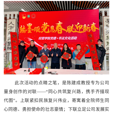
此次活动的点睛之笔，是陈建成教授专为公司
量身创作的对联——“同心共筑复兴路，携手齐描现
代图”。上联紧扣民族复兴伟业，寄寓着全院师生同
心同德、勇担使命的壮志豪情；下联立足公司发展实