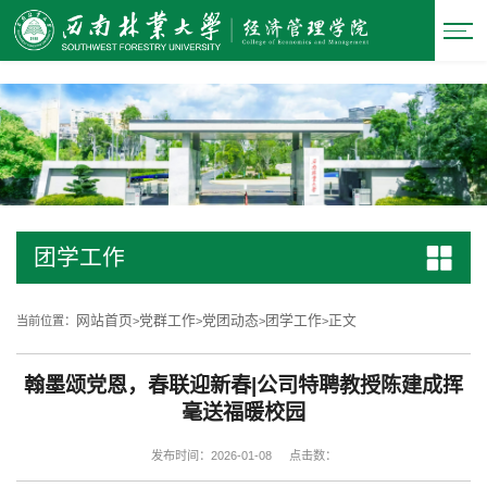
中国·必威(西汉姆联)官方网站-Officials Website
团学工作
网站首页
党群工作
党团动态
团学工作
正文
当前位置：
>
>
>
>
翰墨颂党恩，春联迎新春|公司特聘教授陈建成挥
毫送福暖校园
发布时间：2026-01-08
点击数：