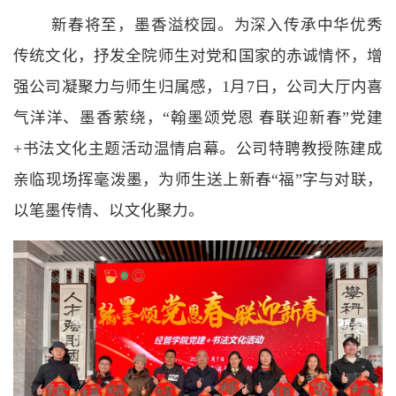
新春将至，墨香溢校园。为深入传承中华优秀
传统文化，抒发全院师生对党和国家的赤诚情怀，增
强公司凝聚力与师生归属感，1月7日，公司大厅内喜
气洋洋、墨香萦绕，“翰墨颂党恩 春联迎新春”党建
+书法文化主题活动温情启幕。公司特聘教授陈建成
亲临现场挥毫泼墨，为师生送上新春“福”字与对联，
以笔墨传情、以文化聚力。