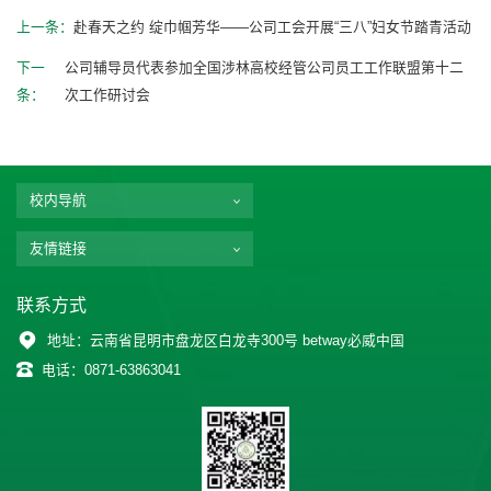
上一条：
赴春天之约 绽巾帼芳华——公司工会开展“三八”妇女节踏青活动
下一
公司辅导员代表参加全国涉林高校经管公司员工工作联盟第十二
条：
次工作研讨会
校内导航
友情链接
联系方式
地址：云南省昆明市盘龙区白龙寺300号 betway必威中国
电话：0871-63863041