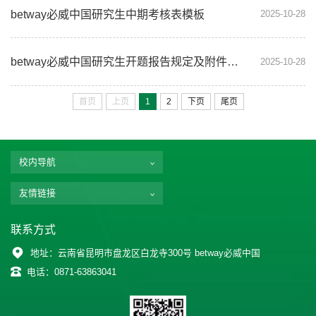
betway必威中国研究生中期考核表模板
2025-10-28
betway必威中国研究生开题报告规定及附件材料
2025-10-28
首页
上页
1
2
下页
尾页
校内导航
友情链接
联系方式
地址：云南省昆明市盘龙区白龙寺300号 betway必威中国
电话：0871-63863041