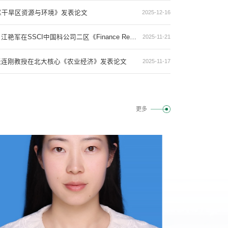
版《干旱区资源与环境》发表论文
2025-12-16
博士生王雨薇和导师邹再进、江艳军在SSCI中国科公司二区《Finance Research Letters》期刊发表研究论文
2025-11-21
张连刚教授在北大核心《农业经济》发表论文
2025-11-17
更多