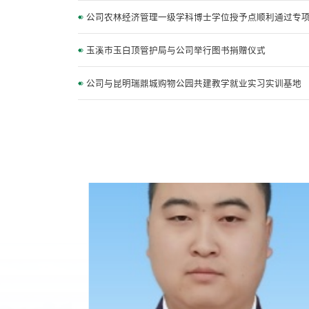
公司农林经济管理一级学科博士学位授予点顺利通过专
玉溪市玉白顶管护局与公司举行图书捐赠仪式
公司与昆明瑞鼎城购物公园共建教学就业实习实训基地