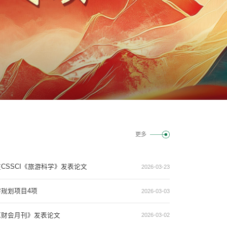
更多
CSSCI《旅游科学》发表论文
2026-03-23
规划项目4项
2026-03-03
《财会月刊》发表论文
2026-03-02