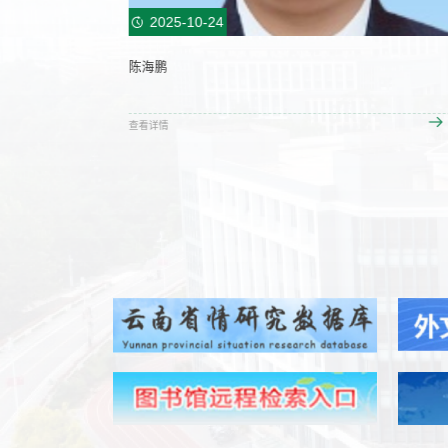
2025-10-24
陈海鹏
查看详情