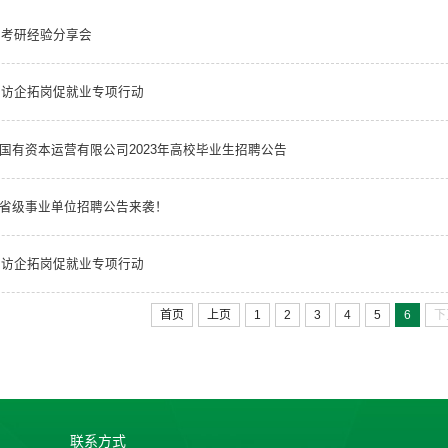
开展考研经验分享会
开展访企拓岗促就业专项行动
国有资本运营有限公司2023年高校毕业生招聘公告
省级事业单位招聘公告来袭！
开展访企拓岗促就业专项行动
首页
上页
1
2
3
4
5
6
下
联系方式