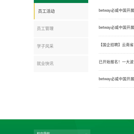
betway必威中国
员工活动
betway必威中国
员工管理
【国企招聘】云南省
学子风采
已开始报名！一大波
就业快讯
betway必威中国
校内导航