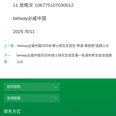
11 张皓文 106775107030012
betway必威中国
2025 /5/11
上一条：
betway必威中国2025年博士研究生招生“申请-审核制”成绩公示
下一
betway必威中国2025年硕士研究生招生第一轮调剂考生综合成绩
条：
公示
校内导航
友情链接
联系方式