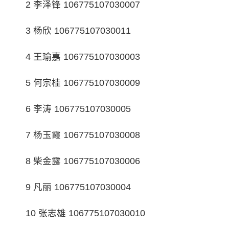
2 李泽锋 106775107030007
3 杨欣 106775107030011
4 王瑜嘉 106775107030003
5 何宗桂 106775107030009
6 李涛 106775107030005
7 杨玉霞 106775107030008
8 柴金露 106775107030006
9 凡丽 106775107030004
10 张志雄 106775107030010