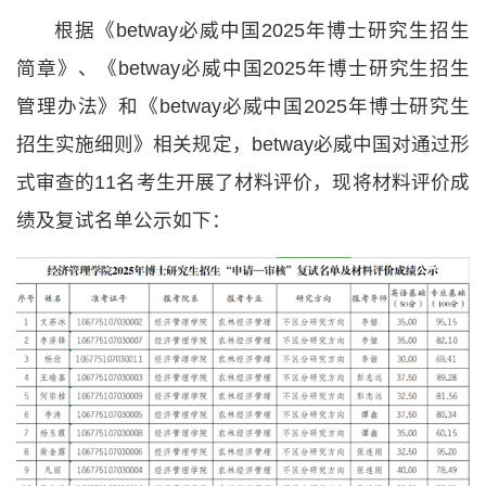
根据《betway必威中国2025年博士研究生招生
简章》、《betway必威中国2025年博士研究生招生
管理办法》和《betway必威中国2025年博士研究生
招生实施细则》相关规定，betway必威中国对通过形
式审查的11名考生开展了材料评价，现将材料评价成
绩及复试名单公示如下：