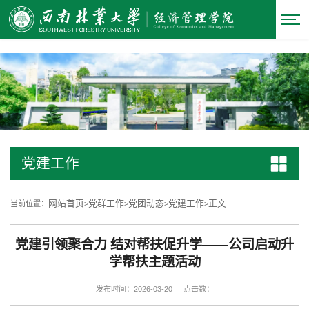
中国·必威(西汉姆联)官方网站-Officials Website
党建工作
网站首页
党群工作
党团动态
党建工作
正文
当前位置：
>
>
>
>
党建引领聚合力 结对帮扶促升学——公司启动升
学帮扶主题活动
发布时间：2026-03-20
点击数：