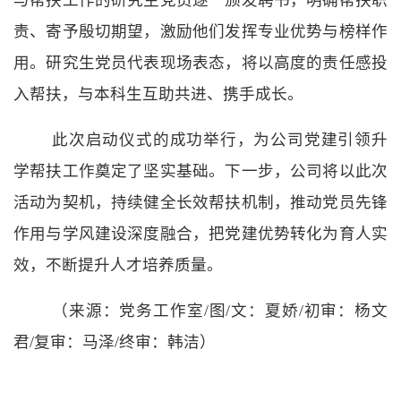
责、寄予殷切期望，激励他们发挥专业优势与榜样作
用。研究生党员代表现场表态，将以高度的责任感投
入帮扶，与本科生互助共进、携手成长。
此次启动仪式的成功举行，为公司党建引领升
学帮扶工作奠定了坚实基础。下一步，公司将以此次
活动为契机，持续健全长效帮扶机制，推动党员先锋
作用与学风建设深度融合，把党建优势转化为育人实
效，不断提升人才培养质量。
（来源：党务工作室/图/文：夏娇/初审：杨文
君/复审：马泽/终审：韩洁）