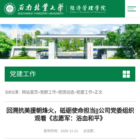
中国·必威(西汉姆联)官方网站-Officials Website
党建工作
网站首页
党群工作
党团动态
党建工作
正文
当前位置：
>
>
>
>
回溯抗美援朝烽火，砥砺使命担当||公司党委组织
观看《志愿军：浴血和平》
发布时间：2025-11-21
点击数：