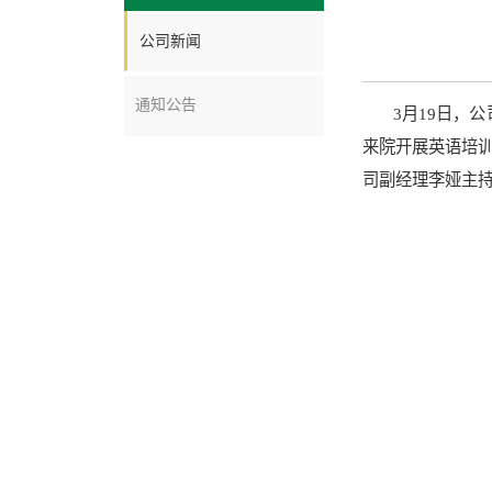
公司新闻
通知公告
3月19日，公司邀
来院开展英语培
司副经理李娅主