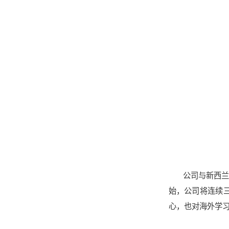
公司与新西兰
始，公司将连续
心，也对海外学