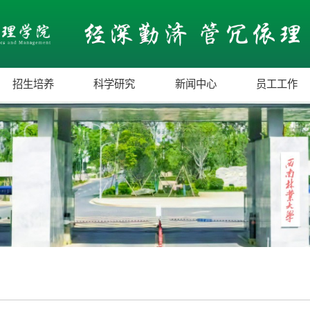
中国·必威(西汉姆联)官方网站-Officials Website
招生培养
科学研究
新闻中心
员工工作