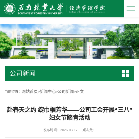
中国·必威(西汉姆联)官方网站-Officials Website
公司新闻
网站首页
新闻中心
公司新闻
正文
当前位置：
>
>
>
赴春天之约 绽巾帼芳华——公司工会开展“三八”
妇女节踏青活动
发布时间：2026-03-17
点击数：