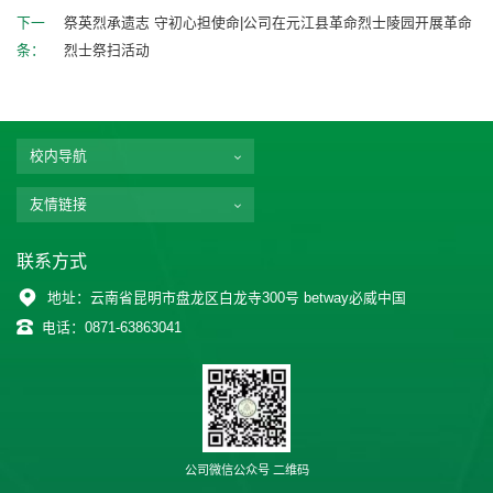
下一
祭英烈承遗志 守初心担使命|公司在元江县革命烈士陵园开展革命
条：
烈士祭扫活动
校内导航
友情链接
联系方式
地址：云南省昆明市盘龙区白龙寺300号 betway必威中国
电话：0871-63863041
公司微信公众号 二维码